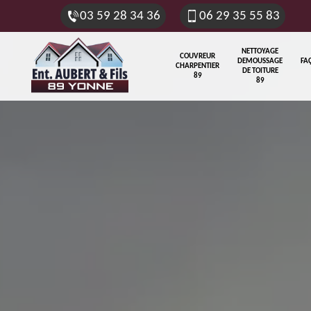
03 59 28 34 36
06 29 35 55 83
NETTOYAGE
COUVREUR
DEMOUSSAGE
FA
CHARPENTIER
DE TOITURE
89
89