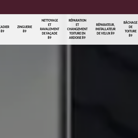
NETTOYAGE
RÉPARATION
BÂCHAGE
ET
ET
RÉPARATEUR,
ÇADIER
ZINGUERIE
DE
RAVALEMENT
CHANGEMENT
INSTALLATEUR
89
89
TOITURE
DE FAÇADE
TOITURE EN
DE VELUX 89
89
89
ARDOISE 89