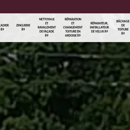
NETTOYAGE
RÉPARATION
BÂCHAGE
ET
ET
RÉPARATEUR,
ÇADIER
ZINGUERIE
DE
RAVALEMENT
CHANGEMENT
INSTALLATEUR
89
89
TOITURE
DE FAÇADE
TOITURE EN
DE VELUX 89
89
89
ARDOISE 89