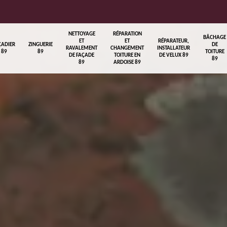
NETTOYAGE
RÉPARATION
BÂCHAGE
ET
ET
RÉPARATEUR,
ÇADIER
ZINGUERIE
DE
RAVALEMENT
CHANGEMENT
INSTALLATEUR
89
89
TOITURE
DE FAÇADE
TOITURE EN
DE VELUX 89
89
89
ARDOISE 89