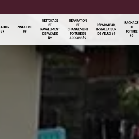
NETTOYAGE
RÉPARATION
BÂCHAGE
ET
ET
RÉPARATEUR,
ÇADIER
ZINGUERIE
DE
RAVALEMENT
CHANGEMENT
INSTALLATEUR
89
89
TOITURE
DE FAÇADE
TOITURE EN
DE VELUX 89
89
89
ARDOISE 89