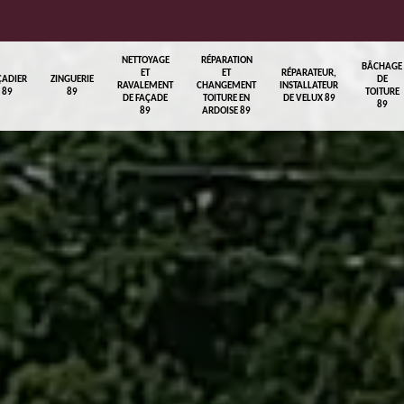
NETTOYAGE
RÉPARATION
BÂCHAGE
ET
ET
RÉPARATEUR,
ÇADIER
ZINGUERIE
DE
RAVALEMENT
CHANGEMENT
INSTALLATEUR
89
89
TOITURE
DE FAÇADE
TOITURE EN
DE VELUX 89
89
89
ARDOISE 89