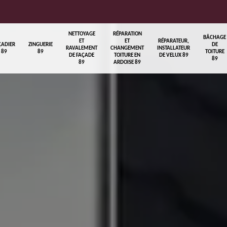
NETTOYAGE
RÉPARATION
BÂCHAGE
ET
ET
RÉPARATEUR,
ÇADIER
ZINGUERIE
DE
RAVALEMENT
CHANGEMENT
INSTALLATEUR
89
89
TOITURE
DE FAÇADE
TOITURE EN
DE VELUX 89
89
89
ARDOISE 89