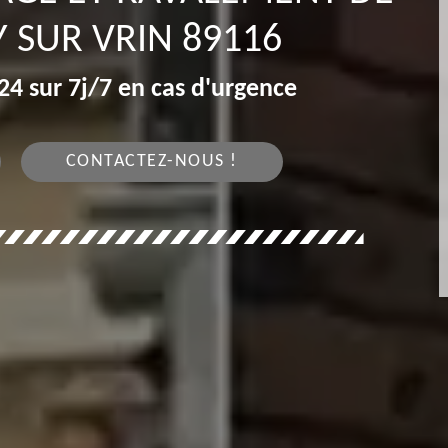
 SUR VRIN 89116
4 sur 7j/7 en cas d'urgence
CONTACTEZ-NOUS !