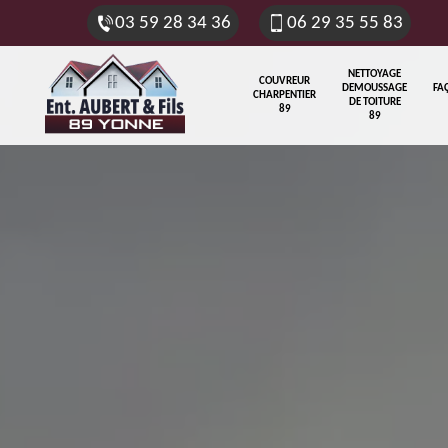
03 59 28 34 36
06 29 35 55 83
NETTOYAGE
COUVREUR
DEMOUSSAGE
FA
CHARPENTIER
DE TOITURE
89
89