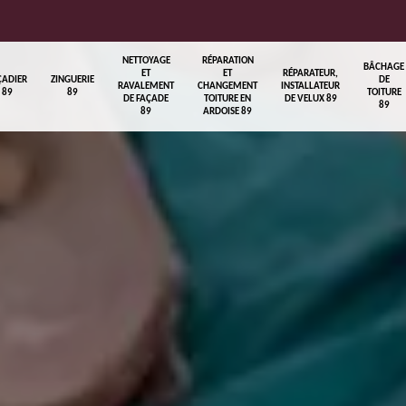
NETTOYAGE
RÉPARATION
BÂCHAGE
ET
ET
RÉPARATEUR,
ÇADIER
ZINGUERIE
DE
RAVALEMENT
CHANGEMENT
INSTALLATEUR
89
89
TOITURE
DE FAÇADE
TOITURE EN
DE VELUX 89
89
89
ARDOISE 89