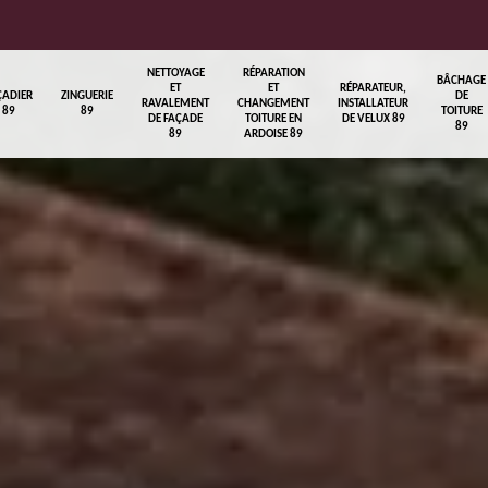
NETTOYAGE
RÉPARATION
BÂCHAGE
ET
ET
RÉPARATEUR,
ÇADIER
ZINGUERIE
DE
RAVALEMENT
CHANGEMENT
INSTALLATEUR
89
89
TOITURE
DE FAÇADE
TOITURE EN
DE VELUX 89
89
89
ARDOISE 89