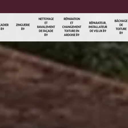
NETTOYAGE
RÉPARATION
BÂCHAGE
ET
ET
RÉPARATEUR,
ÇADIER
ZINGUERIE
DE
RAVALEMENT
CHANGEMENT
INSTALLATEUR
89
89
TOITURE
DE FAÇADE
TOITURE EN
DE VELUX 89
89
89
ARDOISE 89