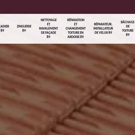
NETTOYAGE
RÉPARATION
BÂCHAGE
ET
ET
RÉPARATEUR,
ÇADIER
ZINGUERIE
DE
RAVALEMENT
CHANGEMENT
INSTALLATEUR
89
89
TOITURE
DE FAÇADE
TOITURE EN
DE VELUX 89
89
89
ARDOISE 89