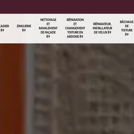
NETTOYAGE
RÉPARATION
BÂCHAGE
ET
ET
RÉPARATEUR,
ÇADIER
ZINGUERIE
DE
RAVALEMENT
CHANGEMENT
INSTALLATEUR
89
89
TOITURE
DE FAÇADE
TOITURE EN
DE VELUX 89
89
89
ARDOISE 89