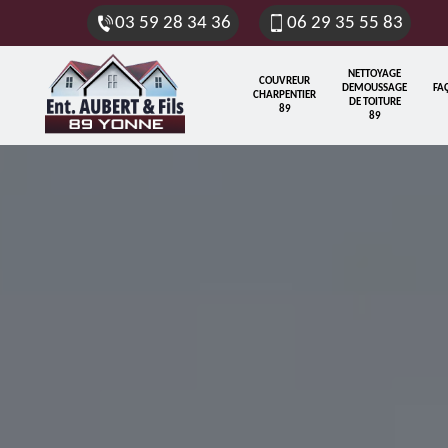
03 59 28 34 36
06 29 35 55 83
NETTOYAGE
COUVREUR
DEMOUSSAGE
FA
CHARPENTIER
DE TOITURE
89
89