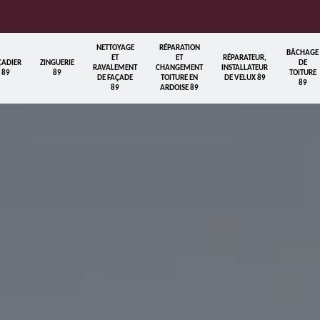
NETTOYAGE
RÉPARATION
BÂCHAGE
ET
ET
RÉPARATEUR,
ÇADIER
ZINGUERIE
DE
RAVALEMENT
CHANGEMENT
INSTALLATEUR
89
89
TOITURE
DE FAÇADE
TOITURE EN
DE VELUX 89
89
89
ARDOISE 89