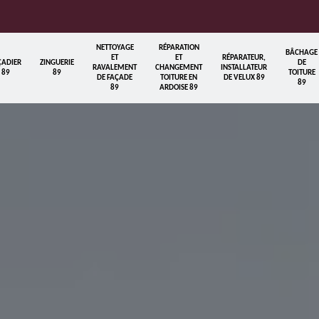
NETTOYAGE
RÉPARATION
BÂCHAGE
ET
ET
RÉPARATEUR,
ÇADIER
ZINGUERIE
DE
RAVALEMENT
CHANGEMENT
INSTALLATEUR
89
89
TOITURE
DE FAÇADE
TOITURE EN
DE VELUX 89
89
89
ARDOISE 89