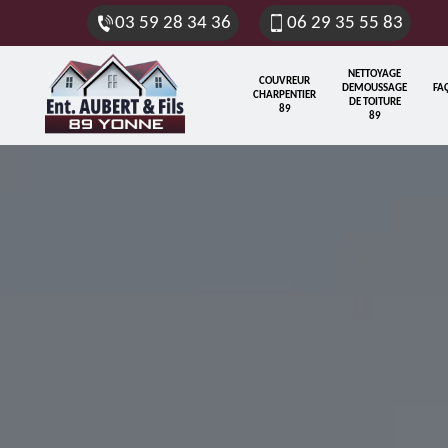
03 59 28 34 36
06 29 35 55 83
NETTOYAGE
COUVREUR
DEMOUSSAGE
FA
CHARPENTIER
DE TOITURE
89
89