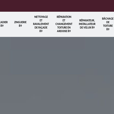
NETTOYAGE
RÉPARATION
BÂCHAGE
ET
ET
RÉPARATEUR,
ÇADIER
ZINGUERIE
DE
RAVALEMENT
CHANGEMENT
INSTALLATEUR
89
89
TOITURE
DE FAÇADE
TOITURE EN
DE VELUX 89
89
89
ARDOISE 89