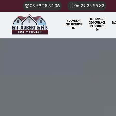
03 59 28 34 36
06 29 35 55 83
NETTOYAGE
COUVREUR
DEMOUSSAGE
FA
CHARPENTIER
DE TOITURE
89
89