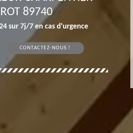
ROT 89740
4 sur 7j/7 en cas d'urgence
CONTACTEZ-NOUS !