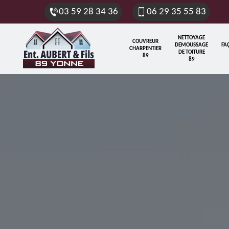
03 59 28 34 36
06 29 35 55 83
NETTOYAGE
COUVREUR
DEMOUSSAGE
FA
CHARPENTIER
DE TOITURE
89
89