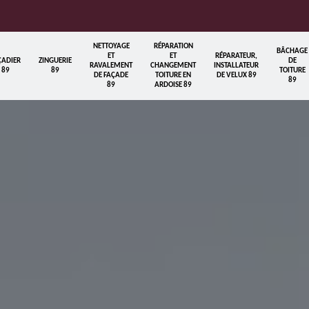
NETTOYAGE
RÉPARATION
BÂCHAGE
ET
ET
RÉPARATEUR,
ÇADIER
ZINGUERIE
DE
RAVALEMENT
CHANGEMENT
INSTALLATEUR
89
89
TOITURE
DE FAÇADE
TOITURE EN
DE VELUX 89
89
89
ARDOISE 89