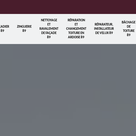
NETTOYAGE
RÉPARATION
BÂCHAGE
ET
ET
RÉPARATEUR,
ÇADIER
ZINGUERIE
DE
RAVALEMENT
CHANGEMENT
INSTALLATEUR
89
89
TOITURE
DE FAÇADE
TOITURE EN
DE VELUX 89
89
89
ARDOISE 89