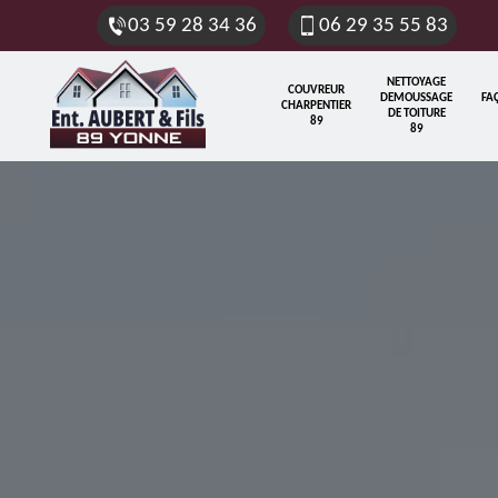
03 59 28 34 36
06 29 35 55 83
NETTOYAGE
COUVREUR
DEMOUSSAGE
FA
CHARPENTIER
DE TOITURE
89
89