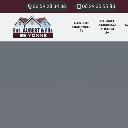
03 59 28 34 36
06 29 35 55 83
NETTOYAGE
COUVREUR
DEMOUSSAGE
FA
CHARPENTIER
DE TOITURE
89
89