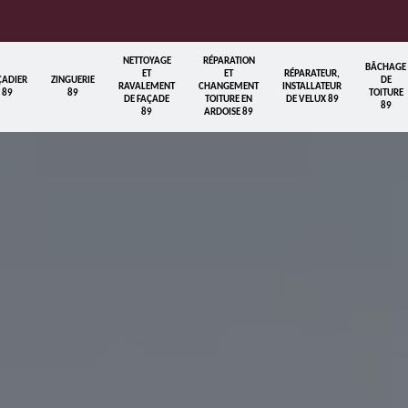
NETTOYAGE
RÉPARATION
BÂCHAGE
ET
ET
RÉPARATEUR,
ÇADIER
ZINGUERIE
DE
RAVALEMENT
CHANGEMENT
INSTALLATEUR
89
89
TOITURE
DE FAÇADE
TOITURE EN
DE VELUX 89
89
89
ARDOISE 89