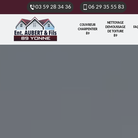
03 59 28 34 36
06 29 35 55 83
NETTOYAGE
COUVREUR
DEMOUSSAGE
FA
CHARPENTIER
DE TOITURE
89
89