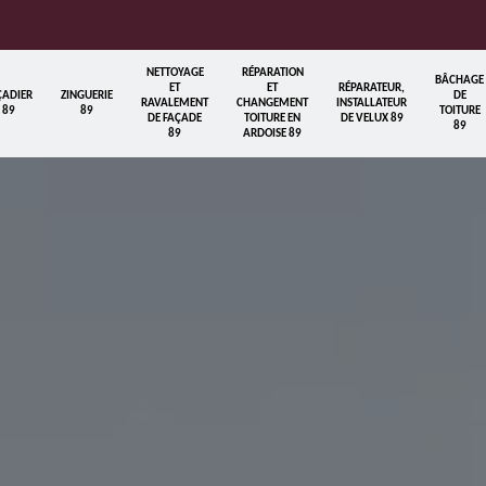
NETTOYAGE
RÉPARATION
BÂCHAGE
ET
ET
RÉPARATEUR,
ÇADIER
ZINGUERIE
DE
RAVALEMENT
CHANGEMENT
INSTALLATEUR
89
89
TOITURE
DE FAÇADE
TOITURE EN
DE VELUX 89
89
89
ARDOISE 89